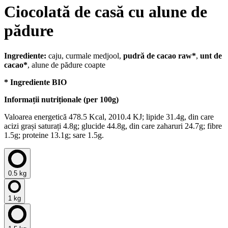
Ciocolată de casă cu alune de
pădure
Ingrediente:
caju, curmale medjool,
pudră de cacao raw*
,
unt de
cacao*
, alune de pădure coapte
* Ingrediente BIO
Informații nutriționale (per 100g)
Valoarea energetică 478.5 Kcal, 2010.4 KJ; lipide 31.4g, din care
acizi grași saturați 4.8g; glucide 44.8g, din care zaharuri 24.7g; fibre
1.5g; proteine 13.1g; sare 1.5g.
0.5 kg
1 kg