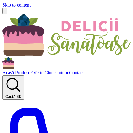
Skip to content
Acasă
Produse
Oferte
Cine suntem
Contact
Caută
⌘
K