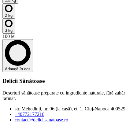
1.5 kg
2 kg
3 kg
100 lei
Adaugă în coș
Delicii Sănătoase
Deserturi sănătoase preparate cu ingrediente naturale, fără zahăr
rafinat.
str. Mehedinți, nr. 96 (la casă), et. 1, Cluj-Napoca 400529
+40772177216
contact@deliciisanatoase.ro