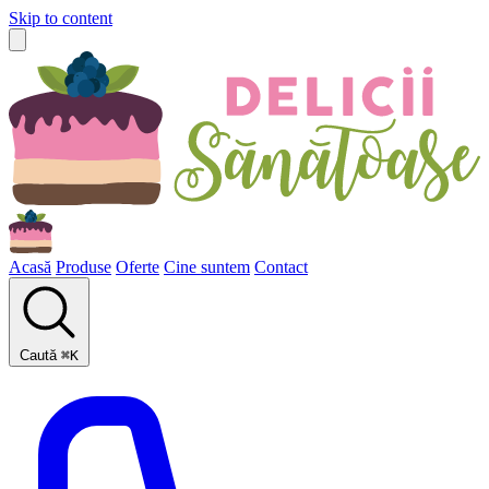
Skip to content
Acasă
Produse
Oferte
Cine suntem
Contact
Caută
⌘
K