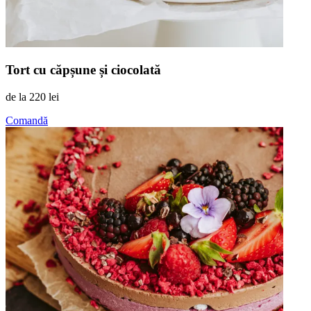
Tort cu căpșune și ciocolată
de la
220 lei
Comandă