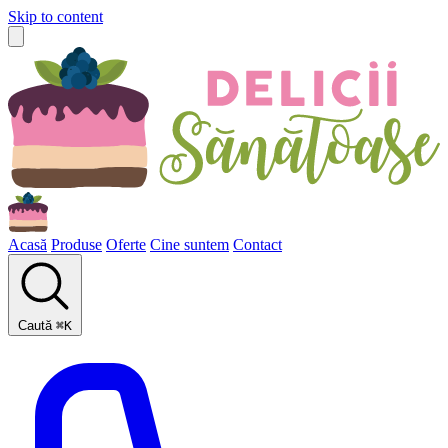
Skip to content
Acasă
Produse
Oferte
Cine suntem
Contact
Caută
⌘
K