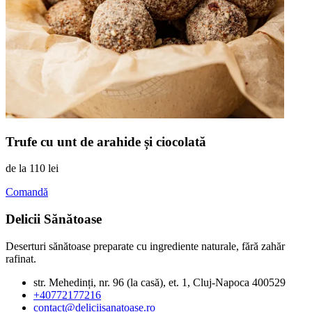
Trufe cu unt de arahide și ciocolată
de la
110 lei
Comandă
Delicii Sănătoase
Deserturi sănătoase preparate cu ingrediente naturale, fără zahăr
rafinat.
str. Mehedinți, nr. 96 (la casă), et. 1, Cluj-Napoca 400529
+40772177216
contact@deliciisanatoase.ro