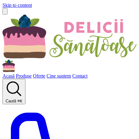
Skip to content
Acasă
Produse
Oferte
Cine suntem
Contact
Caută
⌘
K