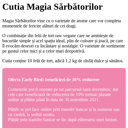
Cutia Magia Sărbătorilor
Magia Sărbătorilor vine cu o varietate de arome care vor completa
momentele de fericire alături de cei dragi.
O combinație din felii de tort raw vegane care ne amintește de
bucuriile simple și acel spațiu ideal, plin de culoare și joacă, pe care
îl evocăm deseori cu încântare și nostalgie. O varietate de sortimente
pe gustul celor mici și a celor mari deopotrivă.
Cutia conține 10 felii de tort, adică 1.2 kg de răsfăț dulce și sănătos.
Oferta Early Bird: beneficiezi de 10% reducere
Comenzile pot fi onorate pe tot parcursul lunii decembrie, dar
cele care beneficiază de reducerea de 10% trebuie plasate
online și plătite până în data de 30 noiembrie 2021.
Plățile se pot face online prin transfer bancar și în numerar sau
cu cardul, la sediul nostru.
Plățile prin transfer bancar se fac după eliberarea unei facturi.