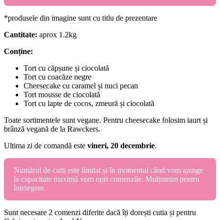
*produsele din imagine sunt cu titlu de prezentare
Cantitate:
aprox 1.2kg
Conține:
Tort cu căpșune și ciocolată
Tort cu coacăze negre
Cheesecake cu caramel și nuci pecan
Tort mousse de ciocolată
Tort cu lapte de cocos, zmeură și ciocolată
Toate sortimentele sunt vegane. Pentru cheesecake folosim iaurt și
brânză vegană de la Rawckers.
Ultima zi de comandă este
vineri, 20 decembrie
.
Numărul de cutii este limitat și în momentul când vom ajunge
la capacitate maximă vom opri comenzile. Mulțumim pentru
înțelegere.
Sunt necesare 2 comenzi diferite dacă îți dorești cutia și pentru