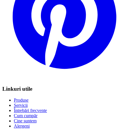
Linkuri utile
Produse
Servicii
Întrebări frecvente
Cum cumpăr
Cine suntem
Alergeni