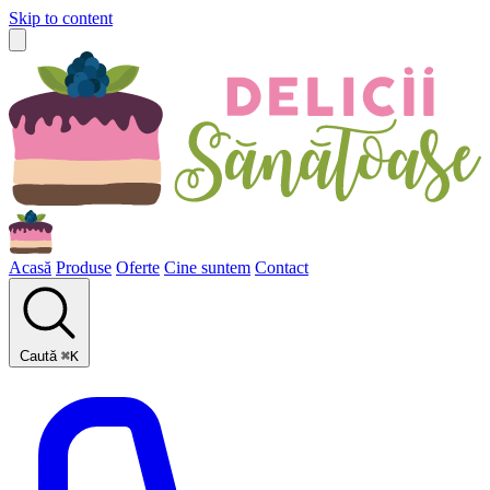
Skip to content
Acasă
Produse
Oferte
Cine suntem
Contact
Caută
⌘
K